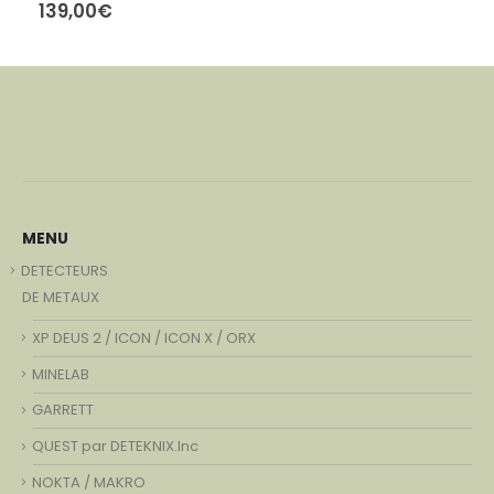
249,00€.
139,00
€
MENU
DETECTEURS
DE METAUX
XP DEUS 2 / ICON / ICON X / ORX
MINELAB
GARRETT
QUEST par DETEKNIX.Inc
NOKTA / MAKRO