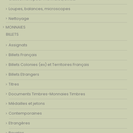
Loupes, balances, microscopes
Nettoyage
MONNAIES
BILLETS
Assignats
Billets Français
Billets Colonies (ex) et Territoires Français
Billets Etrangers
Titres
Documents Timbres-Monnaies Timbres
Médailles et jetons
Contemporaines
Etrangères
Royales