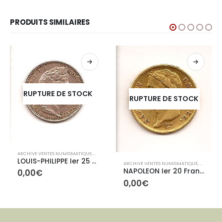
PRODUITS SIMILAIRES
RUPTURE DE STOCK
RUPTURE DE STOCK
IVES CONTEMPORAINES
ARCHIVE VENTES NUMISMATIQUE
,
ARCHIVES CONTEMPORAINES
LOUIS-PHILIPPE Ier 25 Centimes 1846K
ARCHIVE VENTES NUMISMATIQUE
,
ARCHIVE
NAPOLEON Ier 20 Francs
0,00
€
0,00
€