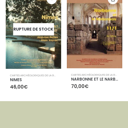
RUPTURE DE STOCK
CARTES ARCHÉOLOGIQUES DE LA GAULE
,
LIBR
CARTES ARCHÉOLOGIQUES DE LA GAULE
,
LIBRAIRIE
NARBONNE ET LE NARBONNAIS
NIMES
,
LIBRAIRIE
70,00
€
46,00
€