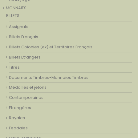
MONNAIES
BILLETS
Assignats
Billets Français
Billets Colonies (ex) et Territoires Français
Billets Etrangers
Titres
Documents Timbres-Monnaies Timbres
Médailles et jetons
Contemporaines
Etrangères
Royales
Feodales
Gallo-romaines