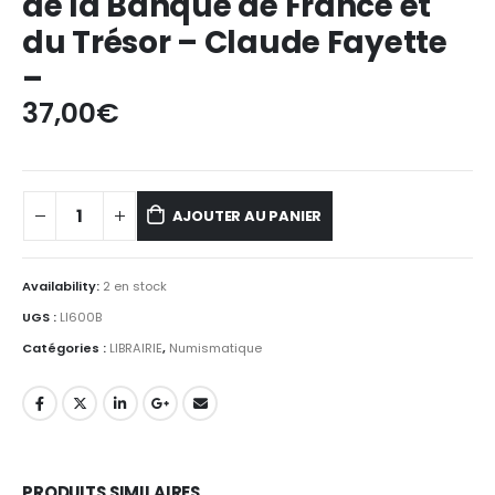
de la Banque de France et
du Trésor – Claude Fayette
–
37,00
€
AJOUTER AU PANIER
Availability:
2 en stock
UGS :
LI600B
Catégories :
LIBRAIRIE
,
Numismatique
PRODUITS SIMILAIRES