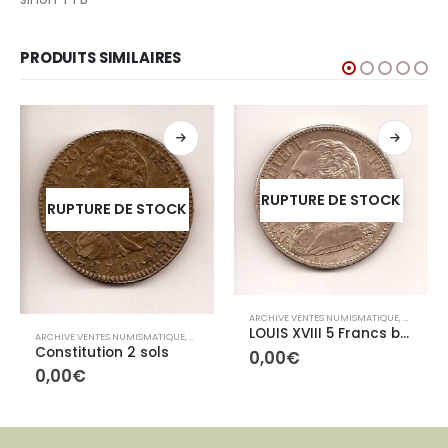
PRODUITS SIMILAIRES
RUPTURE DE STOCK
RUPTURE DE STOCK
ARCHIVE VENTES NUMISMATIQUE
,
ARCHIVE
LOUIS XVIII 5 Francs buste habillé
ARCHIVE VENTES NUMISMATIQUE
,
ARCHIVES CONTEMPORAINES
IVES CONTEMPORAINES
Constitution 2 sols
0,00
€
0,00
€