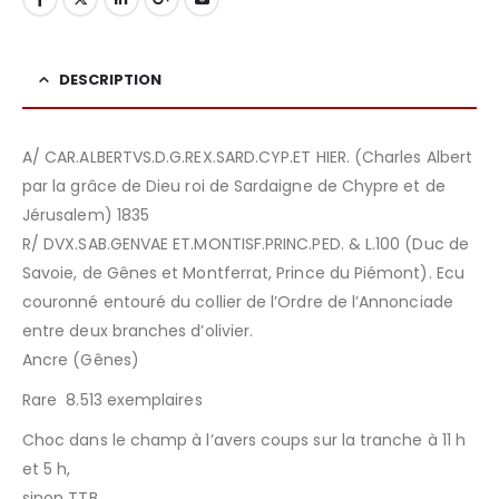
DESCRIPTION
A/ CAR.ALBERTVS.D.G.REX.SARD.CYP.ET HIER. (Charles Albert
par la grâce de Dieu roi de Sardaigne de Chypre et de
Jérusalem) 1835
R/ DVX.SAB.GENVAE ET.MONTISF.PRINC.PED. & L.100 (Duc de
Savoie, de Gênes et Montferrat, Prince du Piémont). Ecu
couronné entouré du collier de l’Ordre de l’Annonciade
entre deux branches d’olivier.
Ancre (Gênes)
Rare 8.513 exemplaires
Choc dans le champ à l’avers coups sur la tranche à 11 h
et 5 h,
sinon TTB