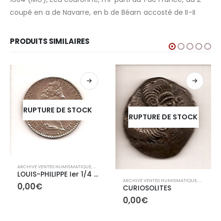
coupé en a de Navarre, en b de Béarn accosté de II-II
PRODUITS SIMILAIRES
RUPTURE DE STOCK
RUPTURE DE STOCK
ARCHIVE VENTES NUMISMATIQUE
,
ARCHIVES CONTEMPORAINES
LOUIS-PHILIPPE Ier 1/4 de Franc 1845B
IVES CONTEMPORAINES
ARCHIVE VENTES NUMISMATIQUE
,
ARCHIVES
0,00
€
CURIOSOLITES
0,00
€