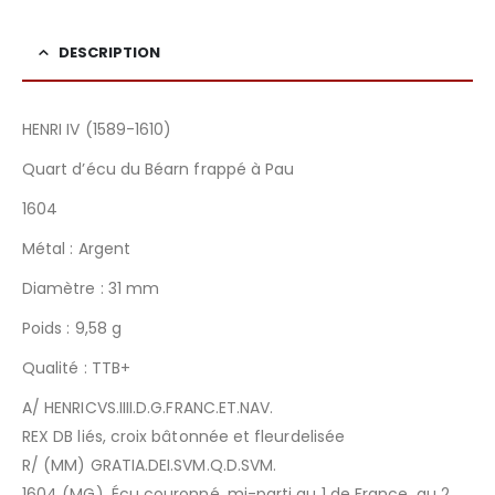
DESCRIPTION
HENRI IV (1589-1610)
Quart d’écu du Béarn frappé à Pau
1604
Métal : Argent
Diamètre : 31 mm
Poids : 9,58 g
Qualité : TTB+
A/ HENRICVS.IIII.D.G.FRANC.ET.NAV.
REX DB liés, croix bâtonnée et fleurdelisée
R/ (MM) GRATIA.DEI.SVM.Q.D.SVM.
1604 (MG), Écu couronné, mi-parti au 1 de France, au 2