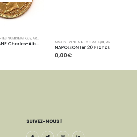
ARCHIVE
S NUMISMATIQUE
,
ARCHIVES ETRANGÈRES
ARCHIVE VENTES NUMISMATIQUE
,
ARCHIVES CONTEMPORAINES
SARDAIGNE Charles-Albert 10 Lires
NAPOLEON Ier 20 Francs
0,00
0,00
€
SUIVEZ-NOUS !