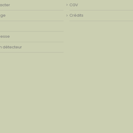
acter
CGV
age
Crédits
resse
on détecteur