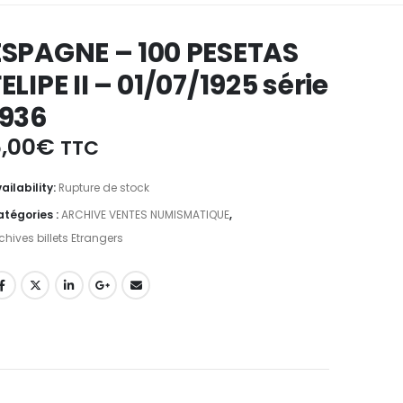
ESPAGNE – 100 PESETAS
ELIPE II – 01/07/1925 série
1936
,00
€
TTC
ailability:
Rupture de stock
tégories :
ARCHIVE VENTES NUMISMATIQUE
,
chives billets Etrangers