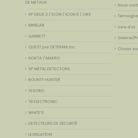
DE METAUX
Nous cont
XP DEUS 2 / ICON / ICON X / ORX
Témoign
MINELAB
Livre d’or
GARRETT
Galerie/P
QUEST par DETEKNIX.Inc
Choisir s
NOKTA / MAKRO
XP METAL DETECTORS
BOUNTY HUNTER
TESORO
TB ELECTRONIC
WHITE’S
DETECTEURS DE SÉCURITÉ
LEGISLATION