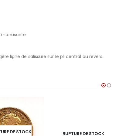
st manuscrite
ère ligne de salissure sur le pli central au revers.
RU
E DE STOCK
RUPTURE DE STOCK