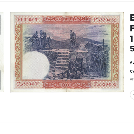
F
5
Av
Ca
Ar