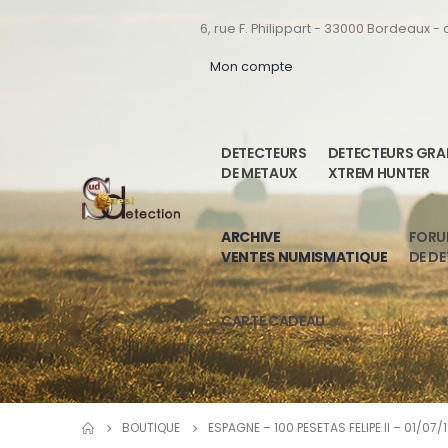
6, rue F. Philippart - 33000 Bordeaux -
Mon compte
DETECTEURS
DETECTEURS GR
DE METAUX
XTREM HUNTER
ARCHIVE
FOR
VENTES NUMISMATIQUE
DE D
CARTE CADEAU
BOUTIQUE
ESPAGNE – 100 PESETAS FELIPE II – 01/07/