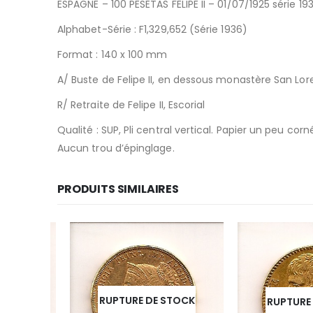
ESPAGNE – 100 PESETAS FELIPE II – 01/07/1925 série 19
Alphabet-Série : F1,329,652 (Série 1936)
Format : 140 x 100 mm
A/ Buste de Felipe II, en dessous monastère San Lore
R/ Retraite de Felipe II, Escorial
Qualité : SUP, Pli central vertical. Papier un peu corn
Aucun trou d’épinglage.
PRODUITS SIMILAIRES
RUPTURE DE STOCK
OCK
RUPTURE D