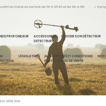
 ouvert du mardi au samedi de 11h à 12h30 et de 14h à 19h
A pro
ANDE PROFONDEUR
ACCESSOIRES
CHOISIR SON DÉTECTEUR
DETECTEURS
UM
LÉGISLATION
AUTHENTICITÉ ET CONDITIONS
NOS 
ETECTION
PARTICULIÈRES DE VENTE
1925 SÉRIE 1936