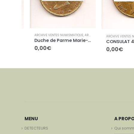
ARCHIVE VENTES NUMISMATIQUE
,
ARCHIVES ETRANGÈRES
IQUE
,
ARCHIVES ETRANGÈRES
ARCHIVE VENTES NUM
Duche de Parme Marie-Louise 40 Lires
ELISA BONAPARTE ET FELIX BACIOCCHI-5 FRANCHI
0,00
€
0,00
€
MENU
A PROP
DETECTEURS
Qui somm