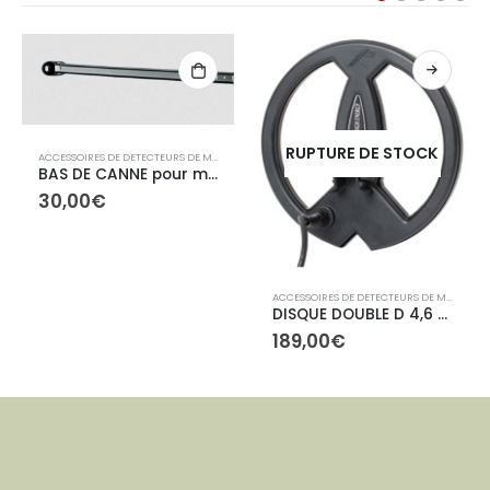
RUPTURE DE STOCK
ACCESSOIRES DE DETECTEURS DE METAUX
,
ACCESSOIRES XP
BAS DE CANNE pour montage canne Deus et Orx
30,00
€
ACCESSOIRES DE DETECTEURS DE METAUX
,
A
DISQUE DOUBLE D 4,6 KHZ 22.5cm (avec protège-disque)
189,00
€
,
ACCESSOIRES XP