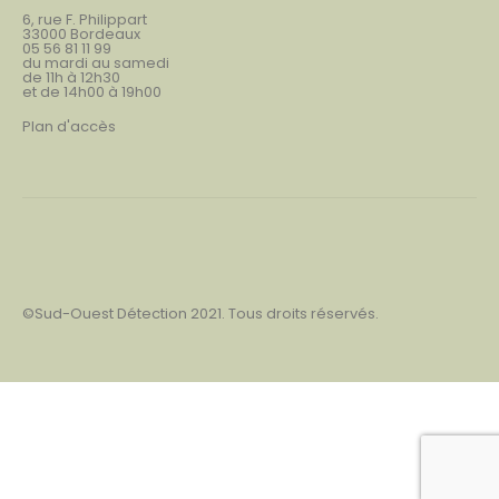
6, rue F. Philippart
33000 Bordeaux
05 56 81 11 99
du mardi au samedi
de 11h à 12h30
et de 14h00 à 19h00
Plan d'accès
©Sud-Ouest Détection 2021. Tous droits réservés.