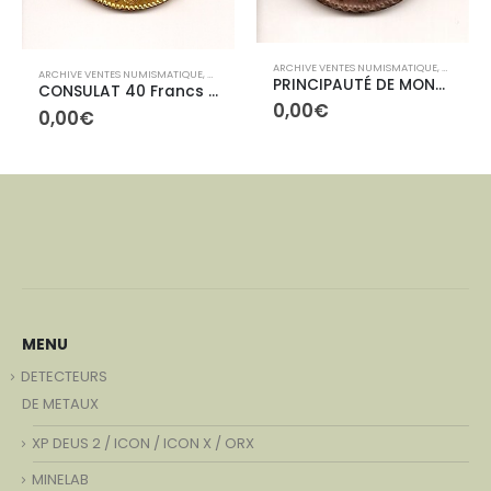
ARCHIVE VENTES NUMISMATIQUE
,
ARCHIVES
ARCHIVE VENTES NUMISMATIQUE
,
ARCHIVES CONTEMPORAINES
IVES ETRANGÈRES
PRINCIPAUTÉ DE MONACO-un décime
CONSULAT 40 Francs Bonaparte
0,00
€
0,00
€
MENU
DETECTEURS
DE METAUX
XP DEUS 2 / ICON / ICON X / ORX
MINELAB