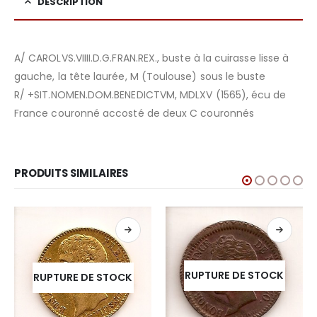
DESCRIPTION
A/ CAROLVS.VIIII.D.G.FRAN.REX., buste à la cuirasse lisse à
gauche, la tête laurée, M (Toulouse) sous le buste
R/ +SIT.NOMEN.DOM.BENEDICTVM, MDLXV (1565), écu de
France couronné accosté de deux C couronnés
PRODUITS SIMILAIRES
RUPTURE DE STOCK
RUPTURE DE STOCK