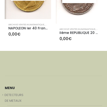
ARCHIVE VENTES NUMISMATIQUE
,
ARCHIVES CONTEMPORAINES
NAPOLEON Ier 40 Francs Tête nue
IVES ROYALES
ARCHIVE VENTES NUMISMATIQUE
,
ARCHIVE
IIème REPUBLIQUE 20 centimes 1850A
0,00
€
0,00
€
MENU
DETECTEURS
DE METAUX