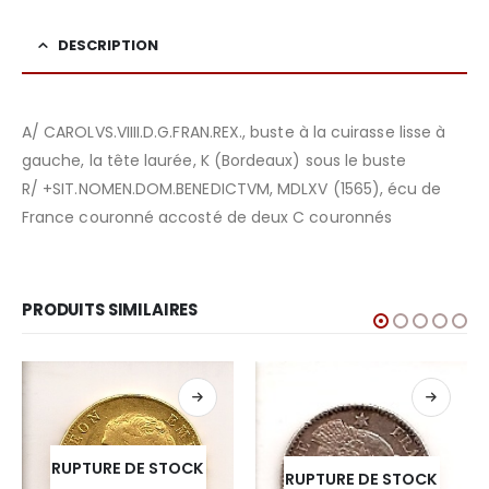
DESCRIPTION
A/ CAROLVS.VIIII.D.G.FRAN.REX., buste à la cuirasse lisse à
gauche, la tête laurée, K (Bordeaux) sous le buste
R/ +SIT.NOMEN.DOM.BENEDICTVM, MDLXV (1565), écu de
France couronné accosté de deux C couronnés
PRODUITS SIMILAIRES
RUPTURE DE STOCK
RUPTURE DE STOCK