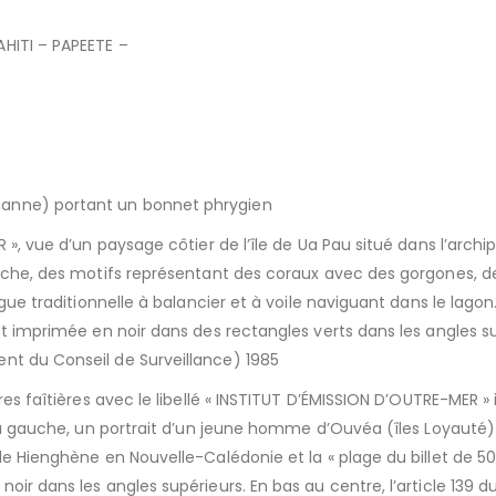
HITI – PAPEETE –
ianne) portant un bonnet phrygien
R », vue d’un paysage côtier de l’île de Ua Pau situé dans l’arch
gauche, des motifs représentant des coraux avec des gorgones, d
gue traditionnelle à balancier et à voile naviguant dans le lagon.
st imprimée en noir dans des rectangles verts dans les angles su
nt du Conseil de Surveillance) 1985
ures faîtières avec le libellé « INSTITUT D’ÉMISSION D’OUTRE-MER
r la gauche, un portrait d’un jeune homme d’Ouvéa (îles Loyauté
de Hienghène en Nouvelle-Calédonie et la « plage du billet de 500
oir dans les angles supérieurs. En bas au centre, l’article 139 