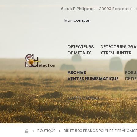
6, rue F. Philippart - 33000 Bordeaux -
Mon compte
DETECTEURS
DETECTEURS GR
DE METAUX
XTREM HUNTER
ARCHIVE
FOR
VENTES NUMISMATIQUE
DE D
CARTE CADEAU
BOUTIQUE
BILLET 500 FRANCS POLYNESIE FRANCAISE 