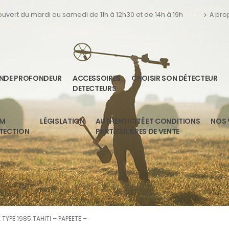
 ouvert du mardi au samedi de 11h à 12h30 et de 14h à 19h
A pro
ANDE PROFONDEUR
ACCESSOIRES
CHOISIR SON DÉTECTEUR
DETECTEURS
UM
LÉGISLATION
AUTHENTICITÉ ET CONDITIONS
NOS 
ETECTION
PARTICULIÈRES DE VENTE
TYPE 1985 TAHITI – PAPEETE –