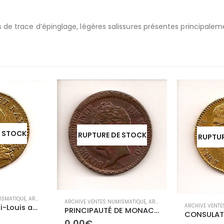
pas de trace d’épinglage, légères salissures présentes principale
E STOCK
RUPTURE DE STOCK
RUPTUR
ISMATIQUE
,
ARCHIVES ROYALES
ARCHIVE VENTES NUMISMATIQUE
,
ARCHIVES ETRANGÈRES
ARCHIVE VENTE
LOUIS XV- Demi-Louis aux lunettes
PRINCIPAUTÉ DE MONACO-un décime
0,00
€