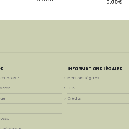
0,00
€
OS
INFORMATIONS LÉGALES
es-nous ?
Mentions légales
acter
CGV
age
Crédits
resse
on détecteur