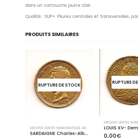
dans un cartouche jaune clair.
Qualité : SUP+. Pliures centrales et transversales, 
PRODUITS SIMILAIRES
RUPTURE D
RUPTURE DE STOCK
OCK
ARCHIVE VENTES NUM
ARCHIVE VENTES NUMISMATIQUE
,
ARCHIVES ETRANGÈRES
IQUE
,
ARCHIVES CONTEMPORAINES
SARDAIGNE Charles-Albert 10 Lires
0,00
€
IIème REPUBLIQUE 20 centimes 1850A