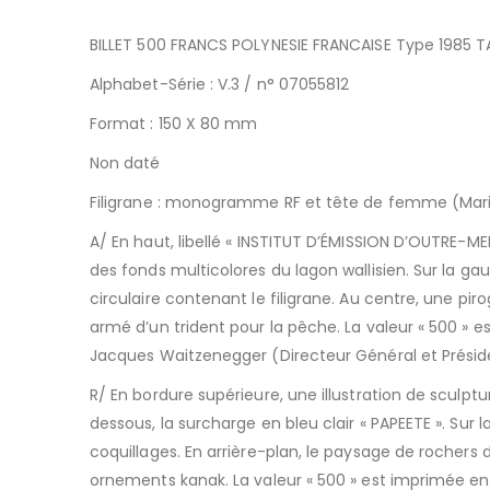
BILLET 500 FRANCS POLYNESIE FRANCAISE Type 1985 TA
Alphabet-Série : V.3 / n° 07055812
Format : 150 X 80 mm
Non daté
Filigrane : monogramme RF et tête de femme (Mar
A/ En haut, libellé « INSTITUT D’ÉMISSION D’OUTRE-ME
des fonds multicolores du lagon wallisien. Sur la 
circulaire contenant le filigrane. Au centre, une piro
armé d’un trident pour la pêche. La valeur « 500 » e
Jacques Waitzenegger (Directeur Général et Préside
R/ En bordure supérieure, une illustration de sculpt
dessous, la surcharge en bleu clair « PAPEETE ». Su
coquillages. En arrière-plan, le paysage de rochers 
ornements kanak. La valeur « 500 » est imprimée en n