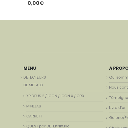
0,00
€
MENU
A PROP
DETECTEURS
Qui somm
DE METAUX
Nous cont
XP DEUS 2 / ICON / ICON X / ORX
Témoign
MINELAB
Livre d’or
GARRETT
Galerie/P
QUEST par DETEKNIX.Inc
Choisir s