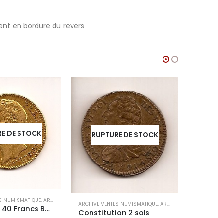
ment en bordure du revers
RU
E DE STOCK
RUPTURE DE STOCK
ARCHIVE
S NUMISMATIQUE
,
ARCHIVES CONTEMPORAINES
ARCHIVE VENTES NUMISMATIQUE
,
ARCHIVES CONTEMPORAINES
CONSULAT 40 Francs Bonaparte
Constitution 2 sols