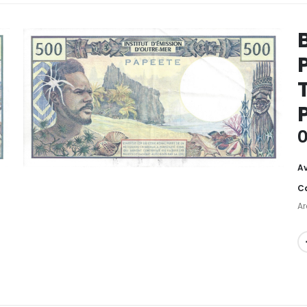
0
Av
Ca
Ar