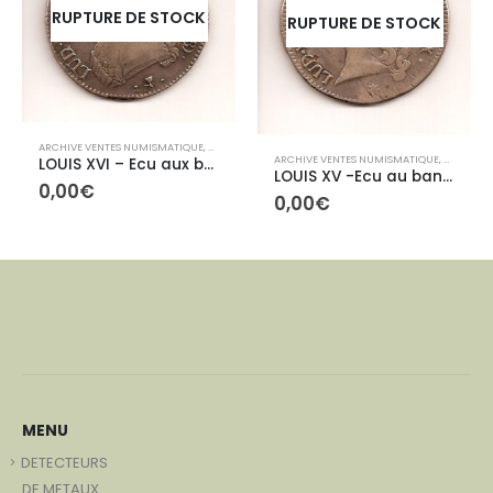
RUPTURE DE STOCK
RUPTURE DE STOCK
ARCHIVE VENTES NUMISMATIQUE
,
ARCHIVES ROYALES
IVES CONTEMPORAINES
ARCHIVE VENTES NUMISMATIQUE
,
ARCHIVES
LOUIS XVI – Ecu aux branches d’olivier
LOUIS XV -Ecu au bandeau
0,00
€
0,00
€
MENU
DETECTEURS
DE METAUX