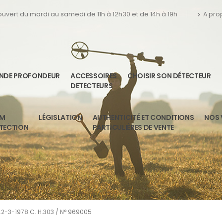
 ouvert du mardi au samedi de 11h à 12h30 et de 14h à 19h
A pro
ANDE PROFONDEUR
ACCESSOIRES
CHOISIR SON DÉTECTEUR
DETECTEURS
UM
LÉGISLATION
AUTHENTICITÉ ET CONDITIONS
NOS 
ETECTION
PARTICULIÈRES DE VENTE
C.2-3-1978.C. H.303 / N° 969005