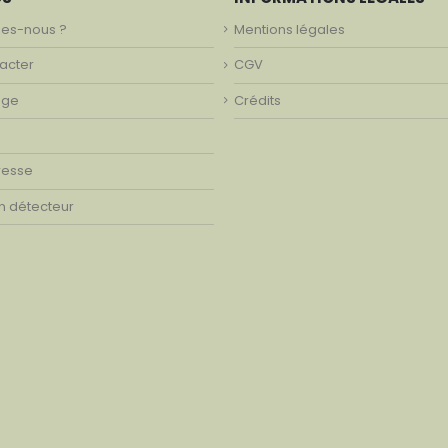
es-nous ?
Mentions légales
acter
CGV
age
Crédits
resse
on détecteur