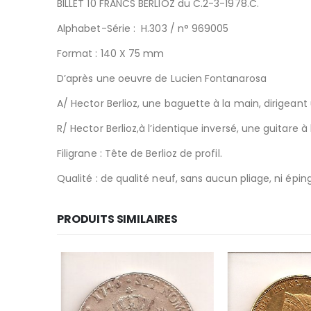
BILLET 10 FRANCS BERLIOZ du C.2-3-1978.C.
Alphabet-Série : H.303 / n° 969005
Format : 140 X 75
mm
D’après une oeuvre de Lucien Fontanarosa
A/
Hector Berlioz, une baguette à la main, dirigeant
R/
Hector Berlioz,à l’identique inversé, une guitare à
Filigrane : Tête de Berlioz de profil.
Qualité : de qualité neuf, sans aucun pliage, ni éping
PRODUITS SIMILAIRES