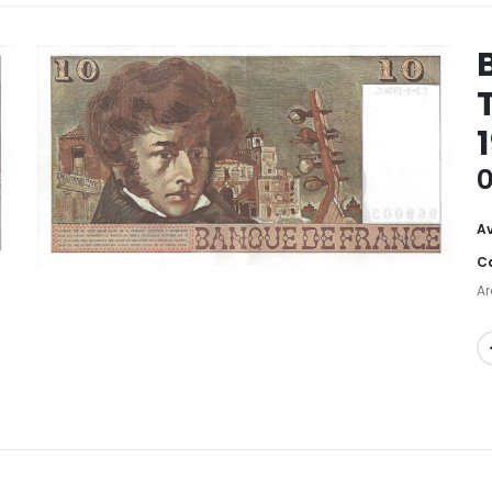
0
Av
Ca
Ar