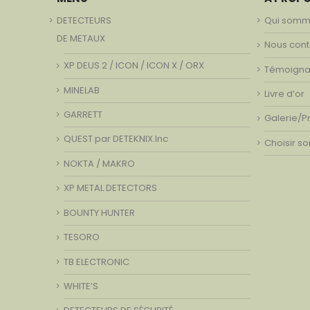
DETECTEURS
Qui somm
DE METAUX
Nous cont
XP DEUS 2 / ICON / ICON X / ORX
Témoign
MINELAB
Livre d’or
GARRETT
Galerie/P
QUEST par DETEKNIX.Inc
Choisir s
NOKTA / MAKRO
XP METAL DETECTORS
BOUNTY HUNTER
TESORO
TB ELECTRONIC
WHITE’S