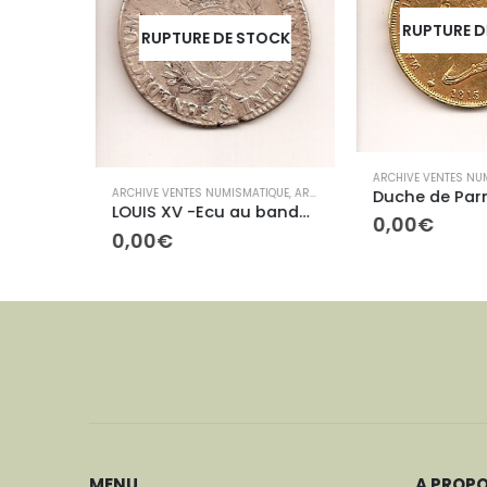
RUPTURE D
OCK
RUPTURE DE STOCK
ARCHIVE VENTES NUM
IQUE
,
ARCHIVES ETRANGÈRES
ARCHIVE VENTES NUMISMATIQUE
,
ARCHIVES ROYALES
DUCHE DE PARME Marie-Louis 5 Lires
LOUIS XV -Ecu au bandeau
0,00
€
0,00
€
MENU
A PROP