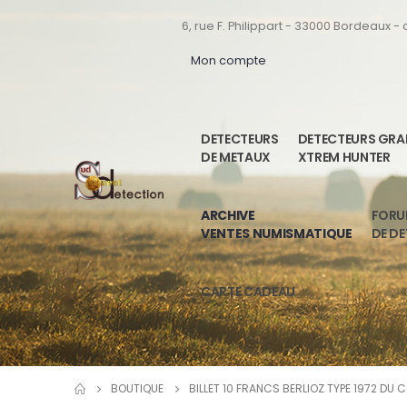
6, rue F. Philippart - 33000 Bordeaux -
Mon compte
DETECTEURS
DETECTEURS GR
DE METAUX
XTREM HUNTER
ARCHIVE
FOR
VENTES NUMISMATIQUE
DE D
CARTE CADEAU
BOUTIQUE
BILLET 10 FRANCS BERLIOZ TYPE 1972 DU 