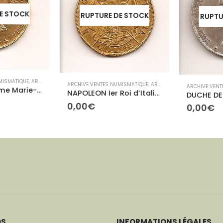
E STOCK
RUPTURE DE STOCK
RUPTUR
ISMATIQUE
,
ARCHIVES ETRANGÈRES
ARCHIVE VENTES NUMISMATIQUE
,
ARCHIVES ETRANGÈRES
ARCHIVE VENTE
Duche de Parme Marie-Louise 40 Lires
NAPOLEON Ier Roi d’Italie 40 Lires
0,00
€
0,00
€
OS
INFORMATIONS LÉGALES