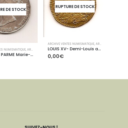
RUPTURE DE STOCK
E DE STOCK
RU
ARCHIVE VENTES NUMISMATIQUE
,
ARCHIVES ROYALES
LOUIS XV- Demi-Louis aux lunettes
S NUMISMATIQUE
,
ARCHIVES ETRANGÈRES
ARCHIVE
DUCHE DE PARME Marie-Louis 5 Lires
0,00
€
NAPOL
0,00
SUIVEZ-NOUS !