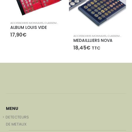
ACCESSOIRES MONNAIES
,
CLASSEMENT POUR MONNAIES, BILLETS
ALBUM LOUIS VIDE
Ce produit a plusieurs variations. Les options peuvent être choisies sur la page du produit
17,90
€
ACCESSOIRES MONNAIES
,
CLASSEMENT POUR MONNAIES, BILLETS
MEDAILLLIERS NOVA
18,45
€
TTC
MENU
DETECTEURS
DE METAUX