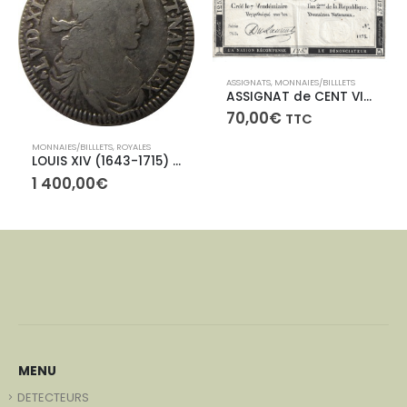
ASSIGNATS
,
MONNAIES/BILLLETS
ASSIGNAT de CENT VINGT CINQ LIVRES – 7 Vendémiaire de l’An 2
70,00
€
TTC
MONNAIES/BILLLETS
,
ROYALES
LOUIS XIV (1643-1715) Quart d’écu au buste juvénile
1 400,00
€
MENU
DETECTEURS