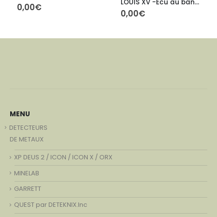
LOUIS XV -Ecu au bandeau
0,00
€
0,00
€
MENU
DETECTEURS
DE METAUX
XP DEUS 2 / ICON / ICON X / ORX
MINELAB
GARRETT
QUEST par DETEKNIX.Inc