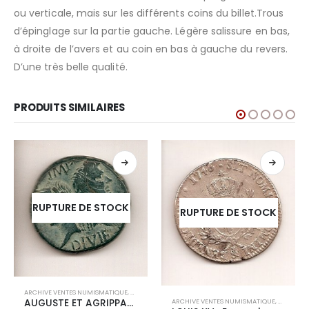
ou verticale, mais sur les différents coins du billet.Trous
d’épinglage sur la partie gauche. Légère salissure en bas,
à droite de l’avers et au coin en bas à gauche du revers.
D’une très belle qualité.
PRODUITS SIMILAIRES
RUPTURE DE STOCK
RUPTURE DE STOCK
ARCHIVE VENTES NUMISMATIQUE
,
ARCHIVES GALLO-ROMAINES
IVES ROYALES
AUGUSTE ET AGRIPPA-AS DE NIMES-(Ier Siècle AV-JC)
ARCHIVE VENTES NUMISMATIQUE
,
ARCHIVES